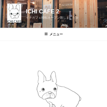
コ
ン
ICHI CAFE 2
テ
イチカフェ移転オープン致しました☺
ン
ツ
へ
メニュー
ス
キ
ッ
プ