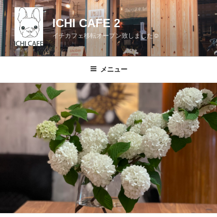
コ
ン
ICHI CAFE 2
テ
イチカフェ移転オープン致しました☺
ン
ツ
へ
メニュー
ス
キ
ッ
プ